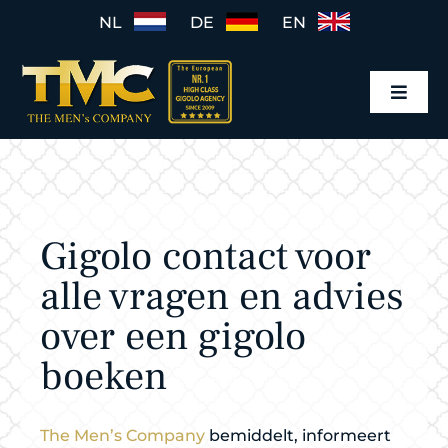
Ga
NL
DE
EN
naar
inhoud
Toggl
Navig
Home
Gigolo mannen
Gigolo contact voor
Gigolo boeken
alle vragen en advies
Tarieven
over een gigolo
Werkwijze
boeken
The Men’s Company
bemiddelt, informeert